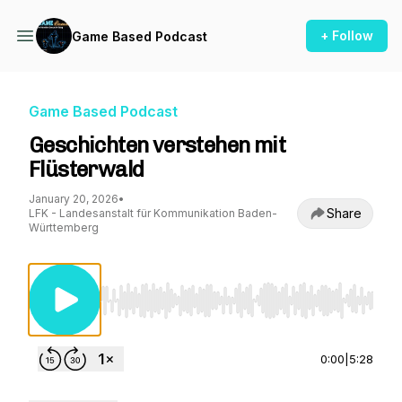
+ Follow
Game Based Podcast
Game Based Podcast
Geschichten verstehen mit
Flüsterwald
January 20, 2026
•
Share
LFK - Landesanstalt für Kommunikation Baden-
Württemberg
Use Left/Right to seek, Home/End to jump to st
0:00
|
5:28