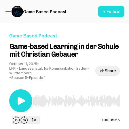
+ Follow
Game Based Podcast
Game Based Podcast
Game-based Learning in der Schule
mit Christian Gebauer
October 11, 2025
•
LFK - Landesanstalt für Kommunikation Baden-
Share
Württemberg
•
Season 5
•
Episode 1
Use Left/Right to seek, Home/End to jump to st
0:00
|
35:55