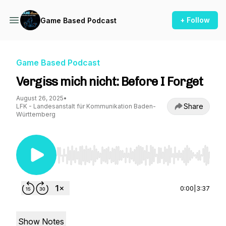
+ Follow
Game Based Podcast
Game Based Podcast
Vergiss mich nicht: Before I Forget
August 26, 2025
•
Share
LFK - Landesanstalt für Kommunikation Baden-
Württemberg
Use Left/Right to seek, Home/End to jump to st
0:00
|
3:37
Show Notes