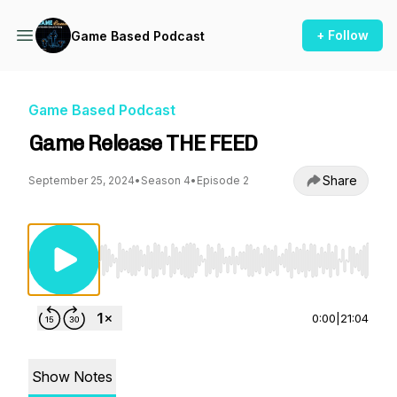
+ Follow
Game Based Podcast
Game Based Podcast
Game Release THE FEED
Share
September 25, 2024
•
Season 4
•
Episode 2
Use Left/Right to seek, Home/End to jump to st
0:00
|
21:04
Show Notes